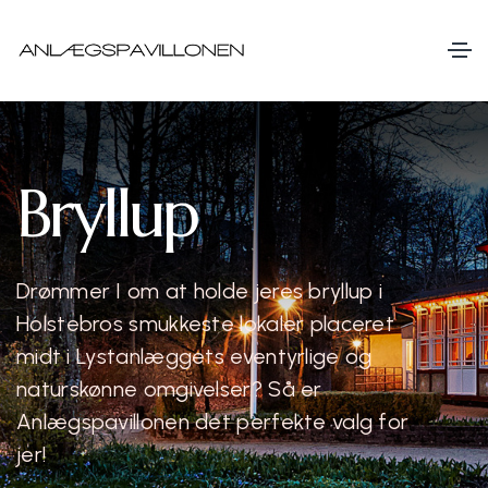
Bryllup
Drømmer I om at holde jeres bryllup i
Holstebros smukkeste lokaler placeret
midt i Lystanlæggets eventyrlige og
naturskønne omgivelser? Så er
Anlægspavillonen det perfekte valg for
jer!