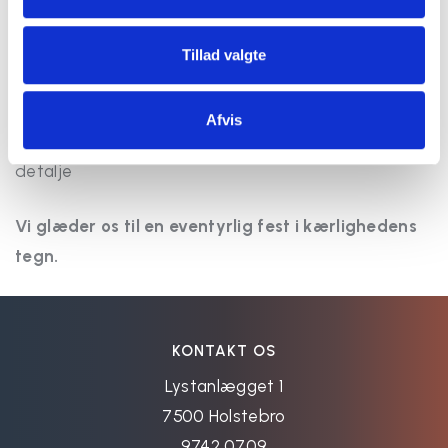
rammer for jeres fest. Hvordan jeres uforglemmelige
dag skal forløbe, planlægger vi naturligvis i tæt
Tillad valgte
dialog med jer. Sammen får vi skræddersyet det
perfekte program til en mindeværdig bryllupsfest,
Afvis
hvor alle detaljer er gennemtænkt ned til mindste
detalje
Vi glæder os til en eventyrlig fest i kærlighedens
tegn.
KONTAKT OS
Lystanlægget 1
7500 Holstebro
9742 0709