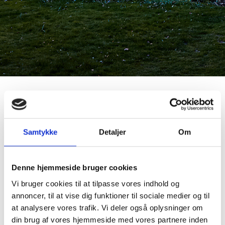
Anlægspavillonen har huset utallige fester og
bryllupper siden 1895, i dens historiske og smukke
Samtykke
Detaljer
Om
lokaler midt i det gamle lystanlæg i hjertet af
Holstebro.
Denne hjemmeside bruger cookies
Vi bruger cookies til at tilpasse vores indhold og
Anlægspavillonen er det perfekte sted til afholdelse
annoncer, til at vise dig funktioner til sociale medier og til
af drømmebrylluppet.
at analysere vores trafik. Vi deler også oplysninger om
din brug af vores hjemmeside med vores partnere inden